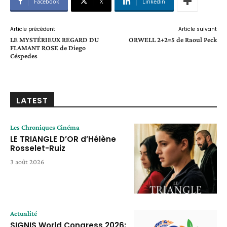
Facebook
X
Linkedin
Article précédent
Article suivant
LE MYSTÉRIEUX REGARD DU
ORWELL 2+2=5 de Raoul Peck
FLAMANT ROSE de Diego
Céspedes
LATEST
Les Chroniques Cinéma
LE TRIANGLE D’OR d’Hélène
Rosselet-Ruiz
3 août 2026
Actualité
SIGNIS World Congress 2026: