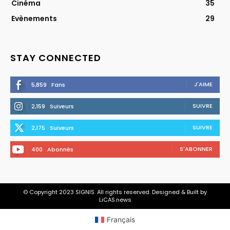
Cinéma
35
Evènements
29
STAY CONNECTED
J'AIME
5,859
Fans
SUIVRE
2,159
Suiveurs
SUIVRE
2,175
Suiveurs
S'ABONNER
400
Abonnés
© Copyright 2023 SIGNIS. All rights reserved. Designed & Built by
LiCAS.news
Français