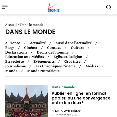
Accueil
Dans le monde
DANS LE MONDE
A Propos
Actualité
Aussi dans l'actualité
Blogs
Cinéma
Contact
Culture
Déclarations
Droits de l'homme
Education aux Médias
Eglise et Religion
En vedette
Evènements
Gros titre
Journalisme
Les Chroniques Cinéma
Médias
Monde
Monde Numérique
Dans le monde
Publier en ligne, en format
papier, ou une convergence
entre les deux?
SIGNIS Web Editor
-
28 novembre 2023