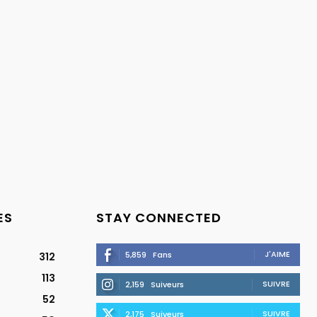
ES
STAY CONNECTED
J'AIME
5,859
Fans
312
113
SUIVRE
2,159
Suiveurs
52
SUIVRE
2,175
Suiveurs