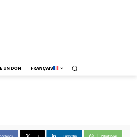
RE UN DON
FRANÇAIS
acebook
X
Linkedin
WhatsApp