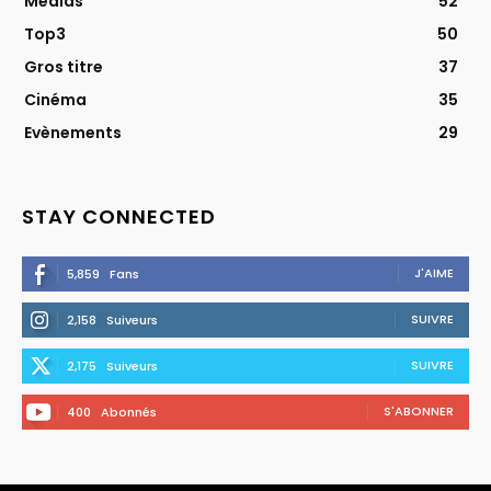
Médias
52
Top3
50
Gros titre
37
Cinéma
35
Evènements
29
STAY CONNECTED
J'AIME
5,859
Fans
SUIVRE
2,158
Suiveurs
SUIVRE
2,175
Suiveurs
S'ABONNER
400
Abonnés