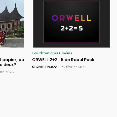
Les Chroniques Cinéma
t papier, ou
ORWELL 2+2=5 de Raoul Peck
es deux?
SIGNIS France
-
25 février 2026
bre 2023