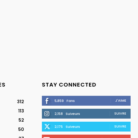
ES
STAY CONNECTED
J'AIME
5,859
Fans
312
113
SUIVRE
2,158
Suiveurs
52
SUIVRE
2,175
Suiveurs
50