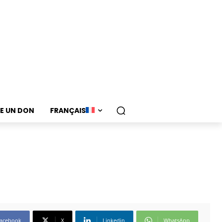
RE UN DON
FRANÇAIS
acebook
X
Linkedin
WhatsApp