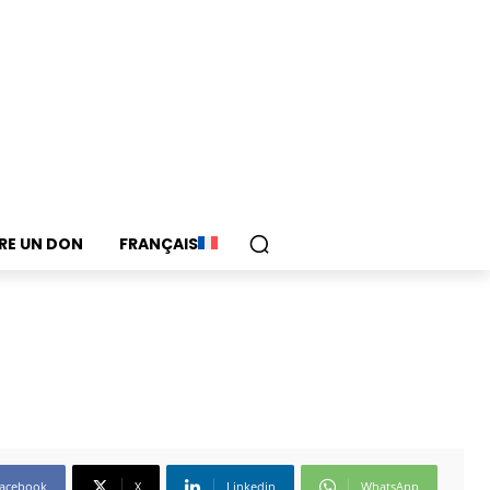
IRE UN DON
FRANÇAIS
acebook
X
Linkedin
WhatsApp