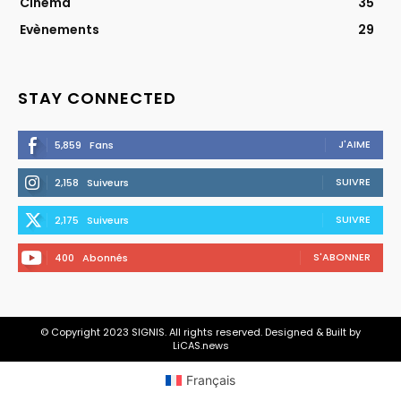
Cinéma
35
Evènements
29
STAY CONNECTED
J'AIME
5,859
Fans
SUIVRE
2,158
Suiveurs
SUIVRE
2,175
Suiveurs
S'ABONNER
400
Abonnés
© Copyright 2023 SIGNIS. All rights reserved. Designed & Built by
LiCAS.news
Français