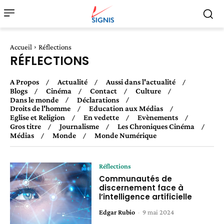
Accueil
Réflections
RÉFLECTIONS
A Propos
Actualité
Aussi dans l'actualité
Blogs
Cinéma
Contact
Culture
Dans le monde
Déclarations
Droits de l'homme
Education aux Médias
Eglise et Religion
En vedette
Evènements
Gros titre
Journalisme
Les Chroniques Cinéma
Médias
Monde
Monde Numérique
Réflections
Communautés de
discernement face à
l’intelligence artificielle
Edgar Rubio
-
9 mai 2024