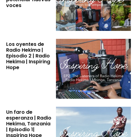
voces
Radio Lío | Latin America and the Caribbean |
Inspiring Hope
12:41
The Bishop's Talk | Episode 3 | Radio Hekima |
Inspiring Hope
04:48
Radio Hekima | Full story | Inspiring Hope
Los oyentes de
18:59
Radio Hekima |
Episodio 2 | Radio
The Listeners of Radio Hekima | Episode 2 |
Hekima | Inspiring
Radio Hekima | Inspiring Hope
Hope
08:35
Un faro de
esperanza | Radio
Hekima, Tanzania
| Episodio 1|
Inspiring Hope