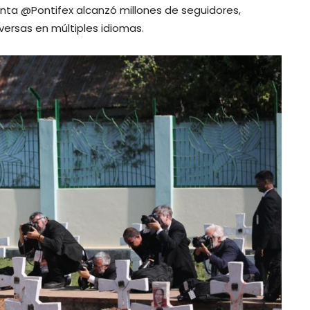
nta @Pontifex alcanzó millones de seguidores,
versas en múltiples idiomas.