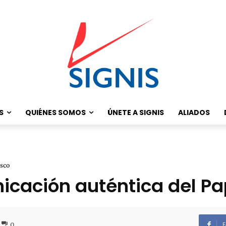
S
QUIÉNES SOMOS
ÚNETE A SIGNIS
ALIADOS
isco
icación auténtica del Pa
0
F