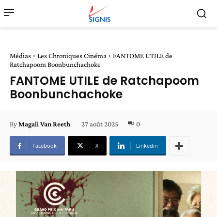
Médias
Les Chroniques Cinéma
FANTOME UTILE de
Ratchapoom Boonbunchachoke
FANTOME UTILE de Ratchapoom
Boonbunchachoke
27 août 2025
0
By
Magali Van Reeth
Facebook
X
Linkedin