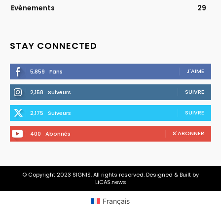
Evènements
29
STAY CONNECTED
J'AIME
5,859
Fans
SUIVRE
2,158
Suiveurs
SUIVRE
2,175
Suiveurs
S'ABONNER
400
Abonnés
© Copyright 2023 SIGNIS. All rights reserved. Designed & Built by
LiCAS.news
Français