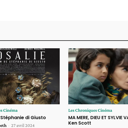
es Cinéma
Les Chroniques Cinéma
 Stéphanie di Giusto
MA MERE, DIEU ET SYLVIE 
Ken Scott
eeth
-
27 avril 2024