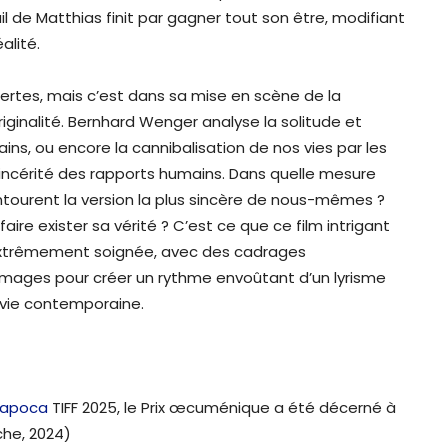
il de Matthias finit par gagner tout son être, modifiant
alité.
 certes, mais c’est dans sa mise en scène de la
iginalité. Bernhard Wenger analyse la solitude et
ins, ou encore la cannibalisation de nos vies par les
sincérité des rapports humains. Dans quelle mesure
ntourent la version la plus sincère de nous-mêmes ?
ire exister sa vérité ? C’est ce que ce film intrigant
 extrêmement soignée, avec des cadrages
images pour créer un rythme envoûtant d’un lyrisme
a vie contemporaine.
-Napoca
TIFF 2025, le Prix œcuménique a été décerné à
he, 2024)