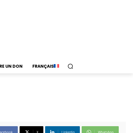
IRE UN DON
FRANÇAIS
acebook
X
Linkedin
WhatsApp