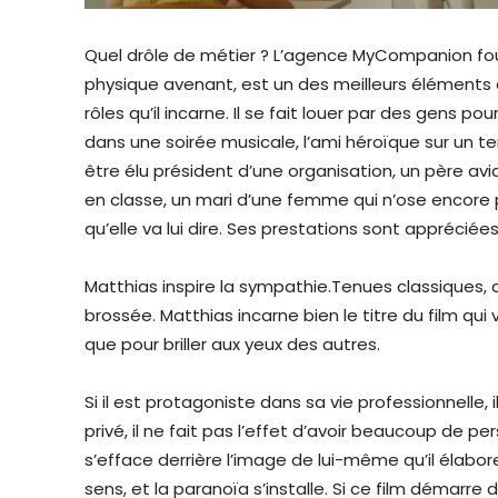
Quel drôle de métier ? L’agence MyCompanion four
physique avenant, est un des meilleurs éléments d
rôles qu’il incarne. Il se fait louer par des gens pou
dans une soirée musicale, l’ami héroïque sur un t
être élu président d’une organisation, un père av
en classe, un mari d’une femme qui n’ose encore p
qu’elle va lui dire. Ses prestations sont appréciées 
Matthias inspire la sympathie.Tenues classiques,
brossée. Matthias incarne bien le titre du film qu
que pour briller aux yeux des autres.
Si il est protagoniste dans sa vie professionnelle, 
privé, il ne fait pas l’effet d’avoir beaucoup de pe
s’efface derrière l’image de lui-même qu’il élabore po
sens, et la paranoïa s’installe. Si ce film démarre 