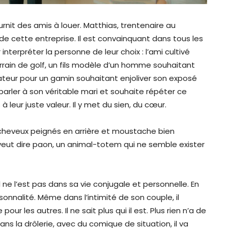
nit des amis à louer. Matthias, trentenaire au
e cette entreprise. Il est convainquant dans tous les
r interpréter la personne de leur choix : l’ami cultivé
errain de golf, un fils modèle d’un homme souhaitant
iateur pour un gamin souhaitant enjoliver son exposé
arler à son véritable mari et souhaite répéter ce
à leur juste valeur. Il y met du sien, du cœur.
 cheveux peignés en arrière et moustache bien
i veut dire paon, un animal-totem qui ne semble exister
il ne l’est pas dans sa vie conjugale et personnelle. En
rsonnalité. Même dans l’intimité de son couple, il
ur les autres. Il ne sait plus qui il est. Plus rien n’a de
dans la drôlerie, avec du comique de situation, il va