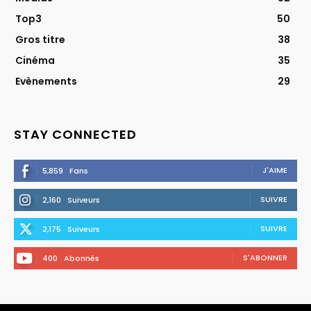
Top3
50
Gros titre
38
Cinéma
35
Evènements
29
STAY CONNECTED
J'AIME
5,859
Fans
SUIVRE
2,160
Suiveurs
SUIVRE
2,175
Suiveurs
S'ABONNER
400
Abonnés