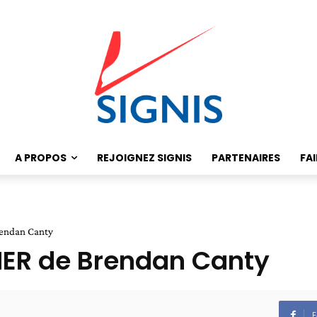
A PROPOS
REJOIGNEZ SIGNIS
PARTENAIRES
FA
endan Canty
ER de Brendan Canty
F