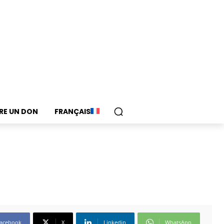
IRE UN DON
FRANÇAIS
acebook
X
Linkedin
WhatsApp