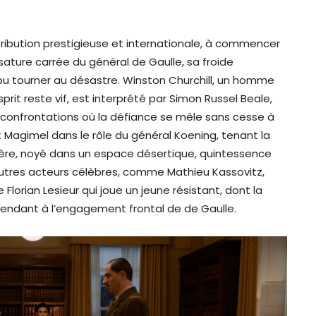
stribution prestigieuse et internationale, à commencer
sature carrée du général de Gaulle, sa froide
 pu tourner au désastre. Winston Churchill, un homme
it reste vif, est interprété par Simon Russel Beale,
 confrontations où la défiance se mêle sans cesse à
 Magimel dans le rôle du général Koening, tenant la
gère, noyé dans un espace désertique, quintessence
d’autres acteurs célèbres, comme Mathieu Kassovitz,
lorian Lesieur qui joue un jeune résistant, dont la
n pendant à l’engagement frontal de de Gaulle.