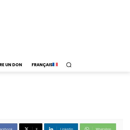
IRE UN DON
FRANÇAIS
acebook
X
Linkedin
WhatsApp