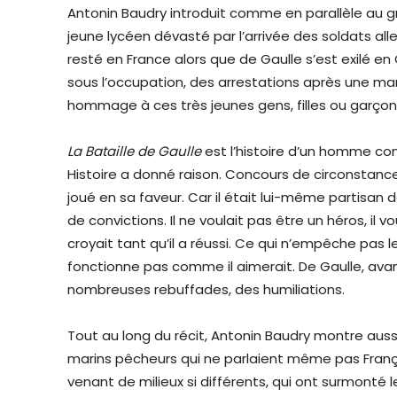
Antonin Baudry introduit comme en parallèle au 
jeune lycéen dévasté par l’arrivée des soldats al
resté en France alors que de Gaulle s’est exilé e
sous l’occupation, des arrestations après une ma
hommage à ces très jeunes gens, filles ou garço
La Bataille de Gaulle
est l’histoire d’un homme con
Histoire a donné raison. Concours de circonstanc
joué en sa faveur. Car il était lui-même partisan 
de convictions. Il ne voulait pas être un héros, il 
croyait tant qu’il a réussi. Ce qui n’empêche pas l
fonctionne pas comme il aimerait. De Gaulle, ava
nombreuses rebuffades, des humiliations.
Tout au long du récit, Antonin Baudry montre auss
marins pêcheurs qui ne parlaient même pas França
venant de milieux si différents, qui ont surmonté le