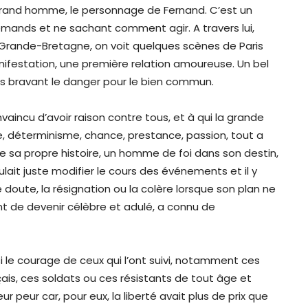
grand homme, le personnage de Fernand. C’est un
lemands et ne sachant comment agir. A travers lui,
n Grande-Bretagne, on voit quelques scènes de Paris
nifestation, une première relation amoureuse. Un bel
ns bravant le danger pour le bien commun.
vaincu d’avoir raison contre tous, et à qui la grande
e, déterminisme, chance, prestance, passion, tout a
de sa propre histoire, un homme de foi dans son destin,
voulait juste modifier le cours des événements et il y
e doute, la résignation ou la colère lorsque son plan ne
nt de devenir célèbre et adulé, a connu de
i le courage de ceux qui l’ont suivi, notamment ces
is, ces soldats ou ces résistants de tout âge et
ur peur car, pour eux, la liberté avait plus de prix que