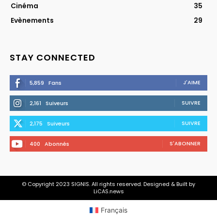
Cinéma
35
Evènements
29
STAY CONNECTED
J'AIME
5,859
Fans
SUIVRE
2,161
Suiveurs
SUIVRE
2,175
Suiveurs
S'ABONNER
400
Abonnés
© Copyright 2023 SIGNIS. All rights reserved. Designed & Built by
LiCAS.news
Français