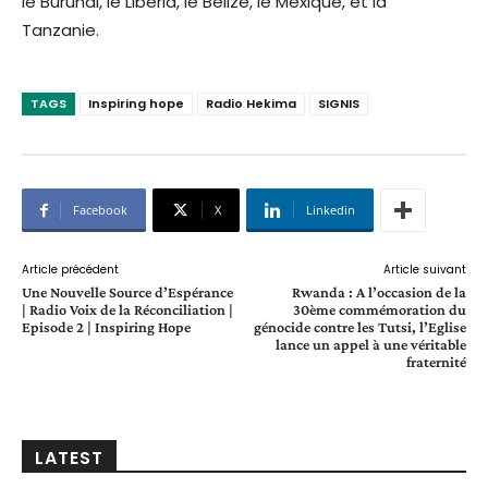
le Burundi, le Libéria, le Belize, le Mexique, et la
Tanzanie.
TAGS
Inspiring hope
Radio Hekima
SIGNIS
Facebook
X
Linkedin
Article précédent
Article suivant
Une Nouvelle Source d’Espérance
Rwanda : A l’occasion de la
| Radio Voix de la Réconciliation |
30ème commémoration du
Episode 2 | Inspiring Hope
génocide contre les Tutsi, l’Eglise
lance un appel à une véritable
fraternité
LATEST