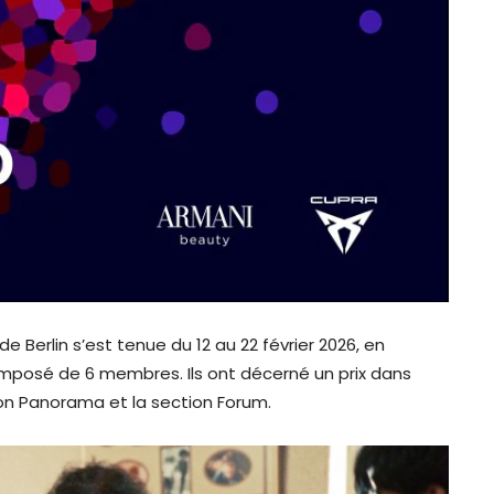
e Berlin s’est tenue du 12 au 22 février 2026, en
omposé de 6 membres. Ils ont décerné un prix dans
ction Panorama et la section Forum.