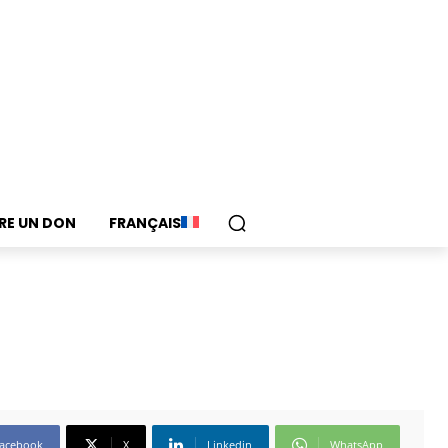
IRE UN DON
FRANÇAIS
acebook
X
Linkedin
WhatsApp