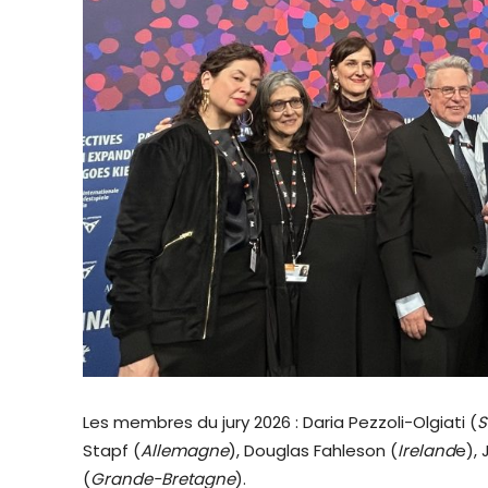
Les membres du jury 2026 : Daria Pezzoli-Olgiati (
S
Stapf (
Allemagne
), Douglas Fahleson (
Ireland
e),
(
Grande-Bretagne
).