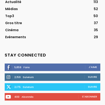
Actualité
113
Médias
52
Top3
50
Gros titre
37
Cinéma
35
Evènements
29
STAY CONNECTED
J'AIME
5,859
Fans
SUIVRE
2,159
Suiveurs
SUIVRE
2,175
Suiveurs
S'ABONNER
400
Abonnés