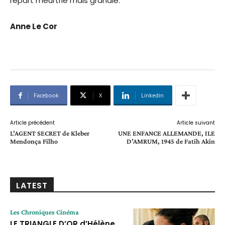
repart meurtrie mais grandie.
Anne Le Cor
Facebook
X
Linkedin
Article précédent
Article suivant
L’AGENT SECRET de Kleber
UNE ENFANCE ALLEMANDE, ILE
Mendonça Filho
D’AMRUM, 1945 de Fatih Akin
LATEST
Les Chroniques Cinéma
LE TRIANGLE D’OR d’Hélène