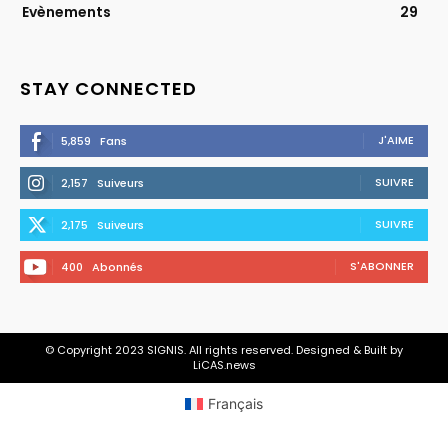
Evènements
29
STAY CONNECTED
J'AIME
5,859
Fans
SUIVRE
2,157
Suiveurs
SUIVRE
2,175
Suiveurs
S'ABONNER
400
Abonnés
© Copyright 2023 SIGNIS. All rights reserved. Designed & Built by
LiCAS.news
Français