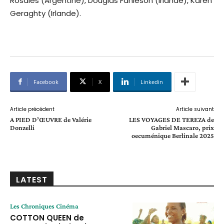
Rosales (Argentine), Douglas Fahleson (Irlande), Karen
Geraghty (Irlande).
Facebook
X
Linkedin
Article précédent
Article suivant
A PIED D’ŒUVRE de Valérie
LES VOYAGES DE TEREZA de
Donzelli
Gabriel Mascaro, prix
oecuménique Berlinale 2025
LATEST
Les Chroniques Cinéma
COTTON QUEEN de