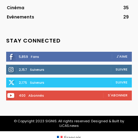
Cinéma
35
Evènements
29
STAY CONNECTED
J'AIME
5,859
Fans
SUIVRE
2,157
Suiveurs
SUIVRE
2,175
Suiveurs
S'ABONNER
400
Abonnés
© Copyright 2023 SIGNIS. All rights reserved. Designed & Built by
LiCAS.news
Français