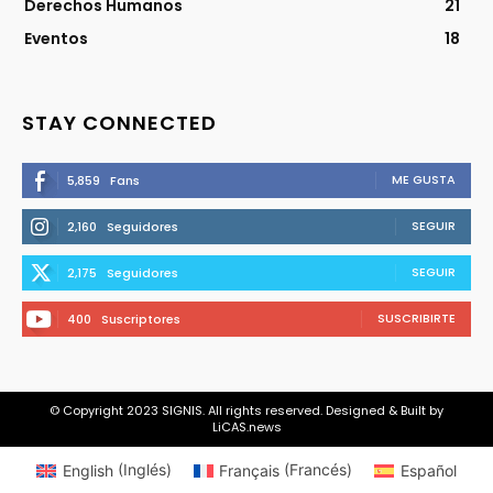
Derechos Humanos
21
Eventos
18
STAY CONNECTED
ME GUSTA
5,859
Fans
SEGUIR
2,160
Seguidores
SEGUIR
2,175
Seguidores
SUSCRIBIRTE
400
Suscriptores
© Copyright 2023 SIGNIS. All rights reserved. Designed & Built by
LiCAS.news
English
(
Inglés
)
Français
(
Francés
)
Español