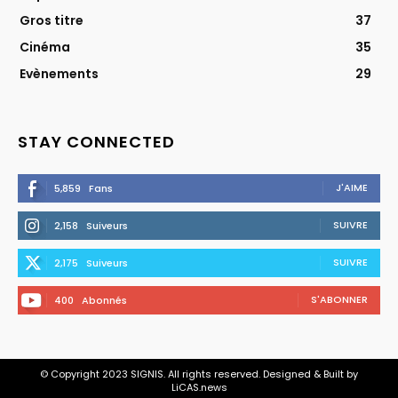
Gros titre
37
Cinéma
35
Evènements
29
STAY CONNECTED
J'AIME
5,859
Fans
SUIVRE
2,158
Suiveurs
SUIVRE
2,175
Suiveurs
S'ABONNER
400
Abonnés
© Copyright 2023 SIGNIS. All rights reserved. Designed & Built by
LiCAS.news