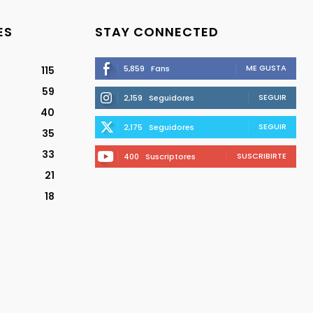
ES
STAY CONNECTED
ME GUSTA
5,859
Fans
115
59
SEGUIR
2,159
Seguidores
40
SEGUIR
2,175
Seguidores
35
33
SUSCRIBIRTE
400
Suscriptores
21
18