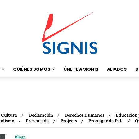
QUIÉNES SOMOS
ÚNETE A SIGNIS
ALIADOS
D
Cultura
Declaración
Derechos Humanos
Educación 
iodismo
Presentada
Projects
Propaganda Fide
Q
Blogs