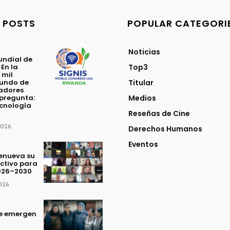
 POSTS
POPULAR CATEGORI
Noticias
ndial de
 En la
Top3
 mil
mundo de
Titular
adores
 pregunta:
Medios
ecnología
Reseñas de Cine
2026
Derechos Humanos
Eventos
renueva su
ctivo para
2026–2030
2026
ue emergen