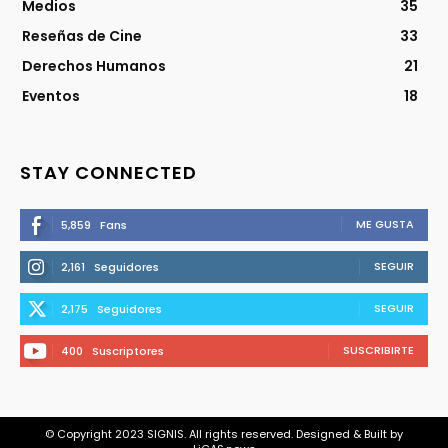
Medios
35
Reseñas de Cine
33
Derechos Humanos
21
Eventos
18
STAY CONNECTED
ME GUSTA
5,859
Fans
SEGUIR
2,161
Seguidores
SEGUIR
2,175
Seguidores
SUSCRIBIRTE
400
Suscriptores
© Copyright 2023 SIGNIS. All rights reserved. Designed & Built by