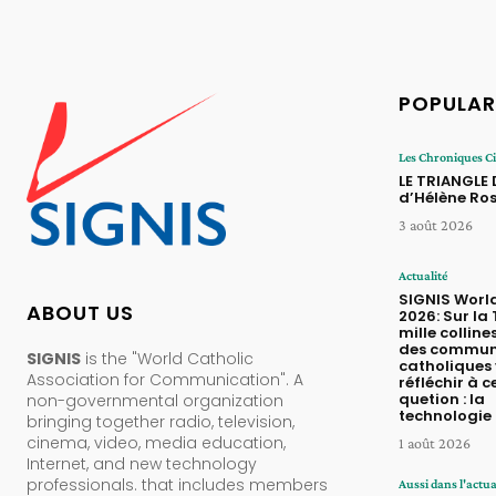
POPULAR
Les Chroniques 
LE TRIANGLE
d’Hélène Ros
3 août 2026
Actualité
SIGNIS Worl
ABOUT US
2026: Sur la
mille colline
des commun
SIGNIS
is the "World Catholic
catholiques
Association for Communication". A
réfléchir à c
quetion : la
non-governmental organization
technologie p
bringing together radio, television,
cinema, video, media education,
1 août 2026
Internet, and new technology
professionals. that includes members
Aussi dans l'actua