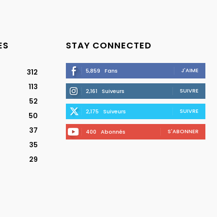
ES
STAY CONNECTED
J'AIME
5,859
Fans
312
113
SUIVRE
2,161
Suiveurs
52
SUIVRE
2,175
Suiveurs
50
37
S'ABONNER
400
Abonnés
35
29