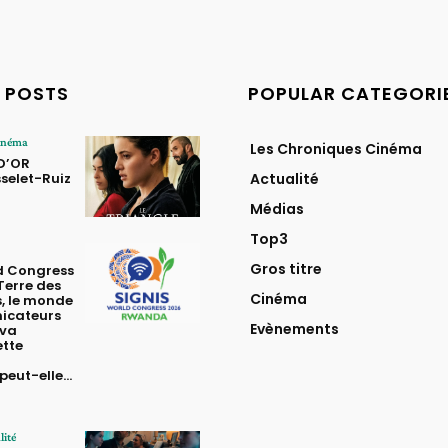
 POSTS
POPULAR CATEGORI
Cinéma
Les Chroniques Cinéma
 D’OR
selet-Ruiz
Actualité
Médias
Top3
Gros titre
d Congress
 Terre des
Cinéma
s, le monde
icateurs
Evènements
 va
ette
eut-elle...
lité