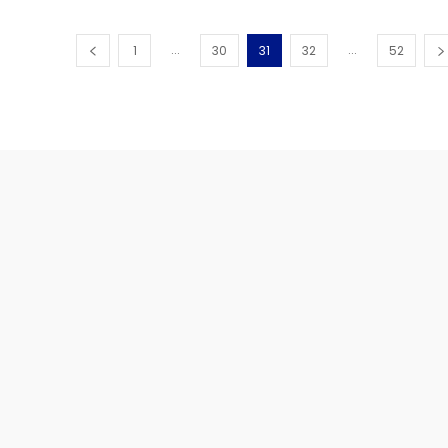
...
...
1
30
31
32
52