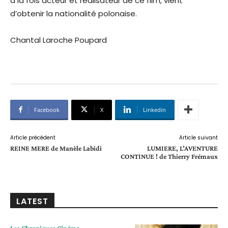
à la fois acteur et réalisateur de ce film, vient
d’obtenir la nationalité polonaise.
Chantal Laroche Poupard
Facebook
X
Linkedin
Article précédent
Article suivant
REINE MERE de Manèle Labidi
LUMIERE, L’AVENTURE
CONTINUE ! de Thierry Frémaux
LATEST
Les Chroniques Cinéma