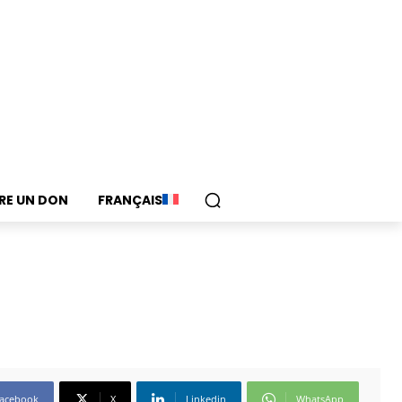
IRE UN DON
FRANÇAIS
acebook
X
Linkedin
WhatsApp