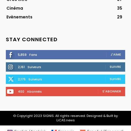
Cinéma
35
Evènements
29
STAY CONNECTED
J'AIME
5,859
Fans
SUIVRE
2,161
Suiveurs
SUIVRE
2,175
Suiveurs
S'ABONNER
400
Abonnés
© Copyright 2023 SIGNIS. All rights reserved. Designed & Built by
LiCAS.news