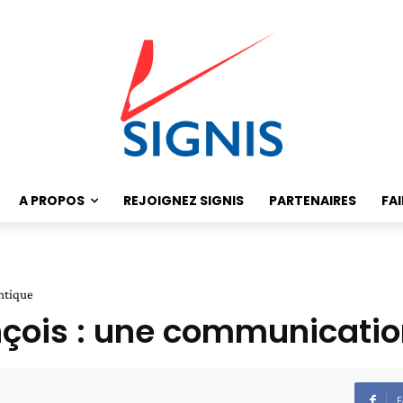
A PROPOS
REJOIGNEZ SIGNIS
PARTENAIRES
FA
ntique
nçois : une communicati
F