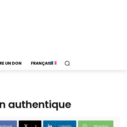
IRE UN DON
FRANÇAIS
on authentique
acebook
X
Linkedin
WhatsApp