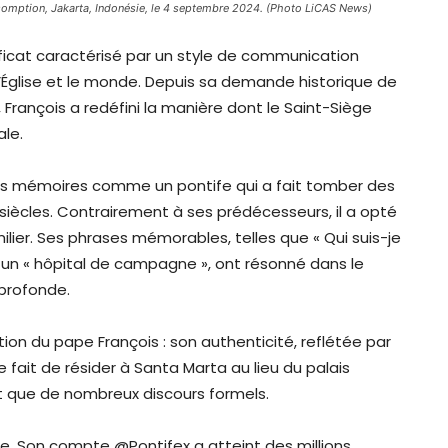
ssomption, Jakarta, Indonésie, le 4 septembre 2024. (Photo LiCAS News)
ificat caractérisé par un style de communication
 l’Église et le monde. Depuis sa demande historique de
François a redéfini la manière dont le Saint-Siège
le.
 les mémoires comme un pontife qui a fait tomber des
siècles. Contrairement à ses prédécesseurs, il a opté
lier. Ses phrases mémorables, telles que « Qui suis-je
e un « hôpital de campagne », ont résonné dans le
 profonde.
on du pape François : son authenticité, reflétée par
 fait de résider à Santa Marta au lieu du palais
t que de nombreux discours formels.
e. Son compte @Pontifex a atteint des millions