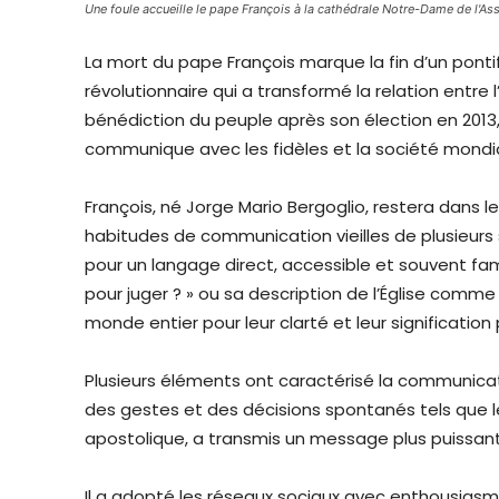
Une foule accueille le pape François à la cathédrale Notre-Dame de l'A
La mort du pape François marque la fin d’un pont
révolutionnaire qui a transformé la relation entre
bénédiction du peuple après son élection en 2013, 
communique avec les fidèles et la société mondia
François, né Jorge Mario Bergoglio, restera dans
habitudes de communication vieilles de plusieurs 
pour un langage direct, accessible et souvent fami
pour juger ? » ou sa description de l’Église comm
monde entier pour leur clarté et leur signification
Plusieurs éléments ont caractérisé la communicati
des gestes et des décisions spontanés tels que le
apostolique, a transmis un message plus puissan
Il a adopté les réseaux sociaux avec enthousiasm