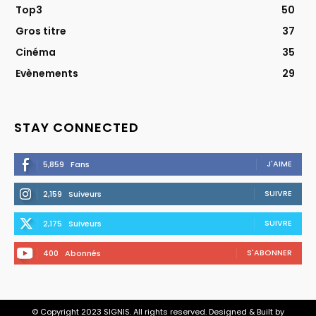
Top3
50
Gros titre
37
Cinéma
35
Evènements
29
STAY CONNECTED
J'AIME
5,859
Fans
SUIVRE
2,159
Suiveurs
SUIVRE
2,175
Suiveurs
S'ABONNER
400
Abonnés
© Copyright 2023 SIGNIS. All rights reserved. Designed & Built by