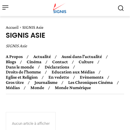
Accueil
SIGNIS Asie
SIGNIS ASIE
SIGNIS Asie
A Propos
Actualité
Aussi dans l'actualité
Blogs
Cinéma
Contact
Culture
Dans le monde
Déclarations
Droits de l'homme
Education aux Médias
Eglise et Religion
En vedette
Evènements
Gros titre
Journalisme
Les Chroniques Cinéma
Médias
Monde
Monde Numérique
Aucun article à afficher