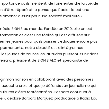
mportance qu’ils méritent, de faire entendre la voix de
in d’être réparé et je pense que Radio Lío est une
les amener à s’unir pour une société meilleure ».
ul média SIGNIS au monde. Fondée en 2019, elle en est
ormation et c’est une réalité qui est diffusée sur
r les jeunes pour qu’ils puissent éduquer encore plus
ermanente, notre objectif est d’intégrer nos
 les jeunes de toutes les latitudes puissent s’unir dans
Ferraro, président de SIGNIS ALC et spécialiste de
argir mon horizon en collaborant avec des personnes
e auquel je crois et que je défends : un journalisme qui
cultures d’être représentées. J’espère continuer à
ce », déclare Barbara Márquez, productrice à Radio Lío.