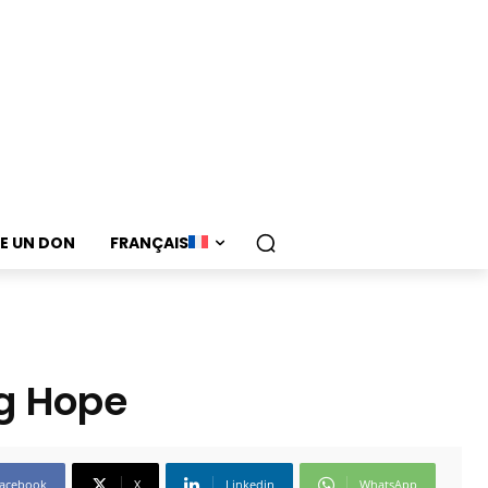
RE UN DON
FRANÇAIS
ing Hope
acebook
X
Linkedin
WhatsApp