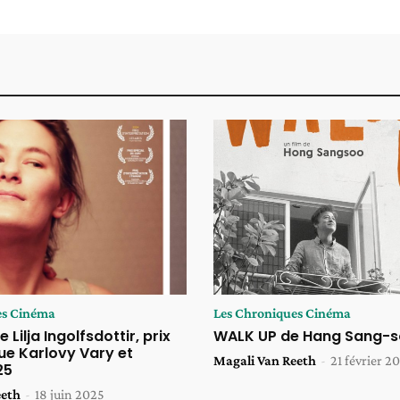
es Cinéma
Les Chroniques Cinéma
Lilja Ingolfsdottir, prix
WALK UP de Hang Sang-
e Karlovy Vary et
Magali Van Reeth
-
21 février 2
25
eeth
-
18 juin 2025