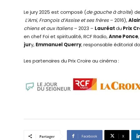
Le jury 2025 est composé (
de gauche à droite
) de
L’Ami, François d’Assise et ses frères
– 2016),
Alai
chiens et aux Italiens
– 2023 –
Lauréat
du
Prix C
en chef Foi et spiritualité, RCF Radio,
Anne Ponce
jur
y,
Emmanuel Querry
, responsable éditorial 
Les partenaires du Prix Croire au cinéma :
Facebook
X
Partager