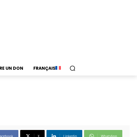
IRE UN DON
FRANÇAIS
acebook
X
Linkedin
WhatsApp