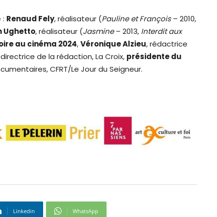
 :
Renaud Fely
, réalisateur (
Pauline et François
– 2010,
n Ughetto
, réalisateur (
Jasmine
– 2013,
Interdit aux
roire au cinéma 2024
,
Véronique Alzieu
, rédactrice
, directrice de la rédaction, La Croix,
présidente du
documentaires, CFRT/Le Jour du Seigneur.
Linkedin
WhatsApp