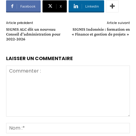
Facebook
X
Linkedin
Article précédent
Article suivant
SIGNIS ALC élit un nouveau
SIGNIS Indonésie : formation en
Conseil d’administration pour
« Finance et gestion de projets »
2022-2026
LAISSER UN COMMENTAIRE
Commenter
:
No
:*