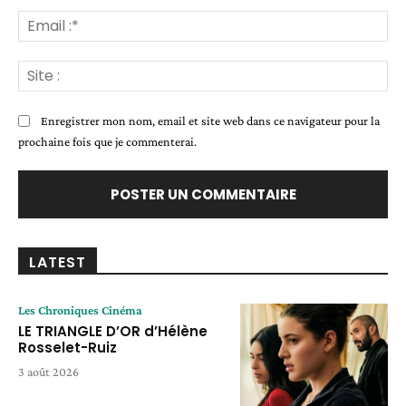
Ema
:*
Sit
:
Enregistrer mon nom, email et site web dans ce navigateur pour la
prochaine fois que je commenterai.
LATEST
Les Chroniques Cinéma
LE TRIANGLE D’OR d’Hélène
Rosselet-Ruiz
3 août 2026