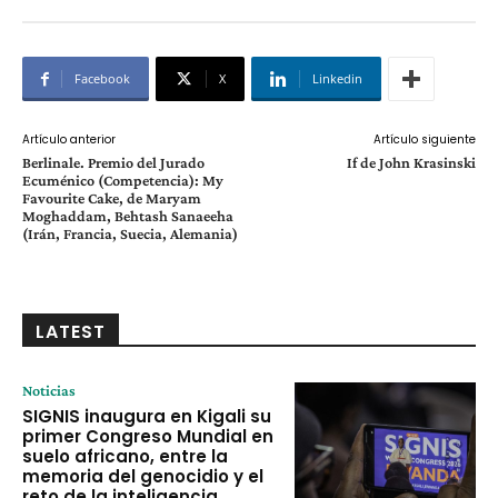
Facebook
X
Linkedin
Artículo anterior
Artículo siguiente
Berlinale. Premio del Jurado
If de John Krasinski
Ecuménico (Competencia): My
Favourite Cake, de Maryam
Moghaddam, Behtash Sanaeeha
(Irán, Francia, Suecia, Alemania)
LATEST
Noticias
SIGNIS inaugura en Kigali su
primer Congreso Mundial en
suelo africano, entre la
memoria del genocidio y el
reto de la inteligencia