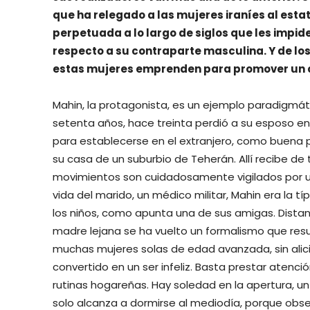
que ha relegado a las mujeres iraníes al est
perpetuada a lo largo de siglos que les impid
respecto a su contraparte masculina. Y de los
estas mujeres emprenden para promover un ca
Mahin, la protagonista, es un ejemplo paradigmáti
setenta años, hace treinta perdió a su esposo en
para establecerse en el extranjero, como buena p
su casa de un suburbio de Teherán. Allí recibe de
movimientos son cuidadosamente vigilados por un
vida del marido, un médico militar, Mahin era la t
los niños, como apunta una de sus amigas. Distan
madre lejana se ha vuelto un formalismo que resu
muchas mujeres solas de edad avanzada, sin alicie
convertido en un ser infeliz. Basta prestar atenci
rutinas hogareñas. Hay soledad en la apertura, un
solo alcanza a dormirse al mediodía, porque obser