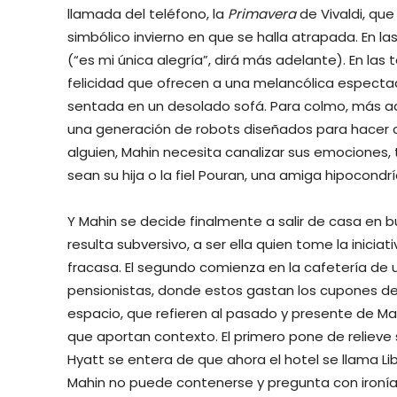
llamada del teléfono, la
Primavera
de Vivaldi, que
simbólico invierno en que se halla atrapada. En las
(“es mi única alegría”, dirá más adelante). En las
felicidad que ofrecen a una melancólica especta
sentada en un desolado sofá. Para colmo, más ade
una generación de robots diseñados para hacer 
alguien, Mahin necesita canalizar sus emociones, 
sean su hija o la fiel Pouran, una amiga hipocond
Y Mahin se decide finalmente a salir de casa en b
resulta subversivo, a ser ella quien tome la iniciat
fracasa. El segundo comienza en la cafetería de u
pensionistas, donde estos gastan los cupones de 
espacio, que refieren al pasado y presente de Mahi
que aportan contexto. El primero pone de relieve 
Hyatt se entera de que ahora el hotel se llama L
Mahin no puede contenerse y pregunta con ironía: