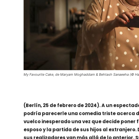
My Favourite Cake, de Maryam Moghaddam & Behtash Sanaeeha (© Ha
(Berlín, 25 de febrero de 2024). A un especta
podría parecerle una comedia triste acerca 
vuelco inesperado una vez que decide poner fi
esposo y la partida de sus hijos al extranjero.
sus realizadores van más allá de lo anterior. 