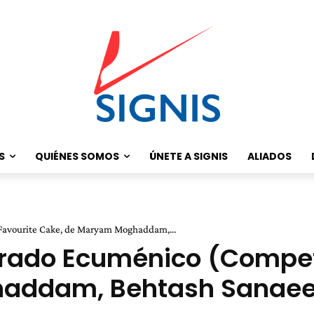
S
QUIÉNES SOMOS
ÚNETE A SIGNIS
ALIADOS
 Favourite Cake, de Maryam Moghaddam,...
Jurado Ecuménico (Compe
ddam, Behtash Sanaeeha