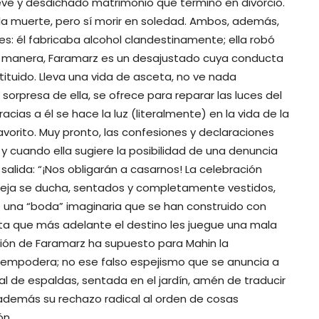
reve y desdichado matrimonio que terminó en divorcio.
 la muerte, pero sí morir en soledad. Ambos, además,
: él fabricaba alcohol clandestinamente; ella robó
su manera, Faramarz es un desajustado cuya conducta
ituido. Lleva una vida de asceta, no ve nada
 sorpresa de ella, se ofrece para reparar las luces del
cias a él se hace la luz (literalmente) en la vida de la
 favorito. Muy pronto, las confesiones y declaraciones
y cuando ella sugiere la posibilidad de una denuncia
 salida: “¡Nos obligarán a casarnos! La celebración
reja se ducha, sentados y completamente vestidos,
e una “boda” imaginaria que se han construido con
porta que más adelante el destino les juegue una mala
ción de Faramarz ha supuesto para Mahin la
a y empodera; no ese falso espejismo que se anuncia a
inal de espaldas, sentada en el jardín, amén de traducir
ca además su rechazo radical al orden de cosas
ón.