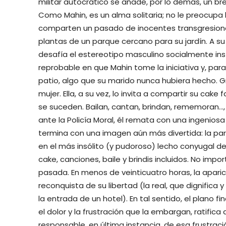
militar autocrático se añade, por lo demás, un b
Como Mahin, es un alma solitaria; no le preocupa
comparten un pasado de inocentes transgresiones
plantas de un parque cercano para su jardín. A 
desafía el estereotipo masculino socialmente inst
reprobable en que Mahin tome la iniciativa y, para
patio, algo que su marido nunca hubiera hecho. Gra
mujer. Ella, a su vez, lo invita a compartir su cake
se suceden. Bailan, cantan, brindan, rememoran…, 
ante la Policía Moral, él remata con una ingeniosa
termina con una imagen aún más divertida: la pa
en el más insólito (y pudoroso) lecho conyugal d
cake, canciones, baile y brindis incluidos. No im
pasada. En menos de veinticuatro horas, la apari
reconquista de su libertad (la real, que dignific
la entrada de un hotel). En tal sentido, el plano f
el dolor y la frustración que la embargan, ratifi
responsable, en última instancia, de esa frustraci