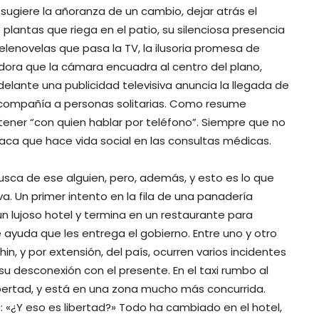
 sugiere la añoranza de un cambio, dejar atrás el
 plantas que riega en el patio, su silenciosa presencia
 telenovelas que pasa la TV, la ilusoria promesa de
dora que la cámara encuadra al centro del plano,
lante una publicidad televisiva anuncia la llegada de
compañía a personas solitarias. Como resume
tener “con quien hablar por teléfono”. Siempre que no
ríaca que hace vida social en las consultas médicas.
usca de ese alguien, pero, además, y esto es lo que
iva. Un primer intento en la fila de una panadería
n lujoso hotel y termina en un restaurante para
ayuda que les entrega el gobierno. Entre uno y otro
n, y por extensión, del país, ocurren varios incidentes
su desconexión con el presente. En el taxi rumbo al
ibertad, y está en una zona mucho más concurrida.
 «¿Y eso es libertad?» Todo ha cambiado en el hotel,