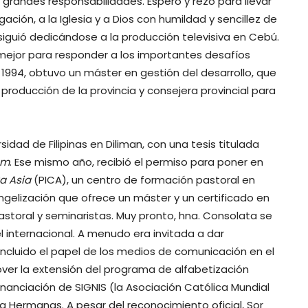
grandes responsabilidades. Espero y rezo para llevar
ción, a la Iglesia y a Dios con humildad y sencillez de
siguió dedicándose a la producción televisiva en Cebú.
 mejor para responder a los importantes desafíos
1994, obtuvo un máster en gestión del desarrollo, que
roducción de la provincia y consejera provincial para
idad de Filipinas en Diliman, con una tesis titulada
um
. Ese mismo año, recibió el permiso para poner en
ra Asia
(PICA), un centro de formación pastoral en
gelización que ofrece un máster y un certificado en
storal y seminaristas. Muy pronto, hna. Consolata se
l internacional. A menudo era invitada a dar
incluido el papel de los medios de comunicación en el
mover la extensión del programa de alfabetización
inanciación de SIGNIS (la Asociación Católica Mundial
ra Hermanas. A pesar del reconocimiento oficial, Sor