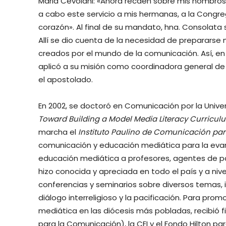
Maria Cevolani: «Ahora recaen sobre mis hombros 
a cabo este servicio a mis hermanas, a la Congrega
corazón». Al final de su mandato, hna. Consolata 
Allí se dio cuenta de la necesidad de prepararse
creados por el mundo de la comunicación. Así, en 
aplicó a su misión como coordinadora general de p
el apostolado.
En 2002, se doctoró en Comunicación por la Univers
Toward Building a Model Media Literacy Curricul
marcha el
Instituto Paulino de Comunicación pa
comunicación y educación mediática para la evan
educación mediática a profesores, agentes de pa
hizo conocida y apreciada en todo el país y a nive
conferencias y seminarios sobre diversos temas, 
diálogo interreligioso y la pacificación. Para pro
mediática en las diócesis más pobladas, recibió f
para la Comunicación), la CEI y el Fondo Hilton pa