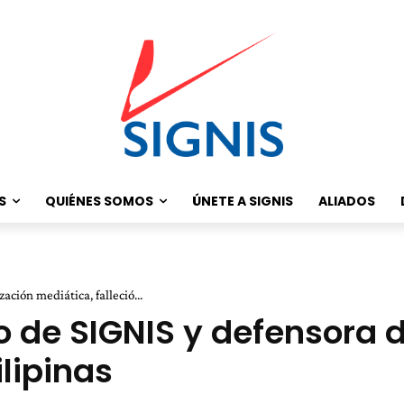
S
QUIÉNES SOMOS
ÚNETE A SIGNIS
ALIADOS
ción mediática, falleció...
 de SIGNIS y defensora d
ilipinas