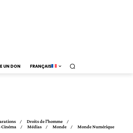
RE UN DON
FRANÇAIS
arations
Droits de l'homme
s Cinéma
Médias
Monde
Monde Numérique