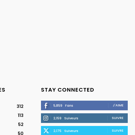
ES
STAY CONNECTED
J'AIME
5,859
Fans
312
113
SUIVRE
2,159
Suiveurs
52
SUIVRE
2,175
Suiveurs
50