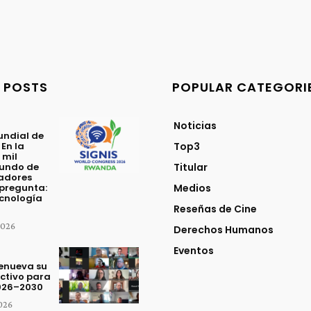
 POSTS
POPULAR CATEGORI
Noticias
ndial de
 En la
Top3
 mil
mundo de
Titular
adores
 pregunta:
Medios
ecnología
Reseñas de Cine
2026
Derechos Humanos
Eventos
renueva su
ctivo para
2026–2030
2026