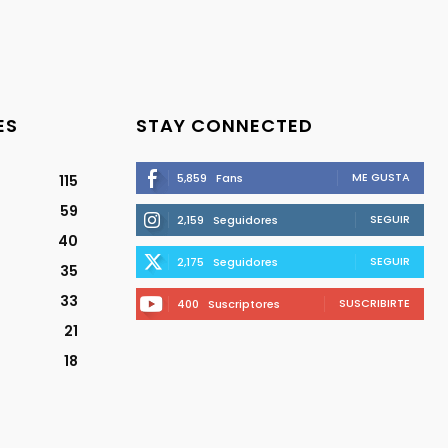
ES
STAY CONNECTED
ME GUSTA
5,859
Fans
115
59
SEGUIR
2,159
Seguidores
40
SEGUIR
2,175
Seguidores
35
33
SUSCRIBIRTE
400
Suscriptores
21
18