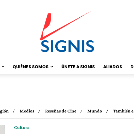
QUIÉNES SOMOS
ÚNETE A SIGNIS
ALIADOS
D
igión
Medios
Reseñas de Cine
Mundo
También es
Cultura