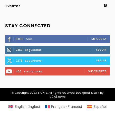
Eventos
18
STAY CONNECTED
ME GUSTA
5,859
Fans
SEGUIR
2,160
Seguidores
SEGUIR
2,175
Seguidores
SUSCRIBIRTE
400
Suscriptores
© Copyright 2023 SIGNIS. All rights reserved. Designed & Built by
LiCAS.news
English
(
Inglés
)
Français
(
Francés
)
Español