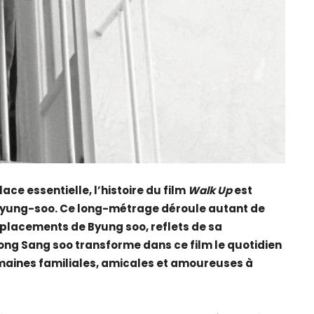
ce essentielle, l’histoire du film
Walk Up
est
Byung-soo. Ce long-métrage
déroule autant de
 déplacements de Byung soo, reflets de sa
Hong Sang soo transforme dans ce film le quotidien
maines familiales, amicales et amoureuses à