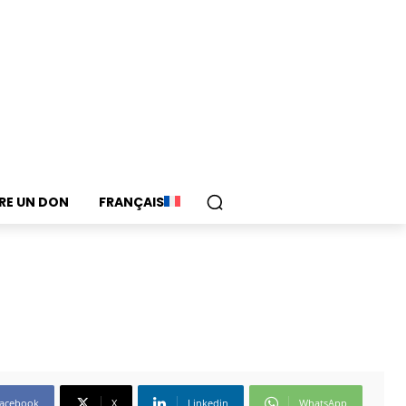
IRE UN DON
FRANÇAIS
acebook
X
Linkedin
WhatsApp