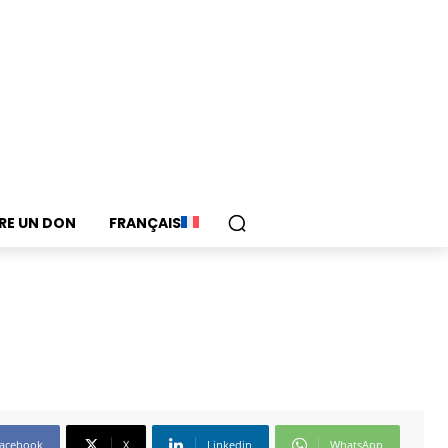
IRE UN DON
FRANÇAIS
acebook
X
Linkedin
WhatsApp