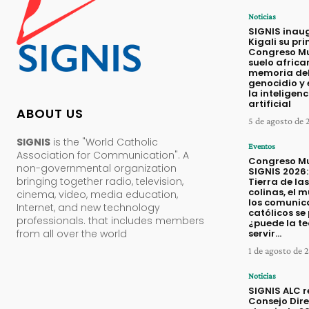
Noticias
SIGNIS inau
Kigali su pr
Congreso Mu
suelo african
memoria de
genocidio y 
la inteligenc
artificial
ABOUT US
5 de agosto de
SIGNIS
is the "World Catholic
Eventos
Association for Communication". A
Congreso Mu
non-governmental organization
SIGNIS 2026:
bringing together radio, television,
Tierra de las
colinas, el 
cinema, video, media education,
los comunic
Internet, and new technology
católicos se
professionals. that includes members
¿puede la t
from all over the world
servir...
1 de agosto de 
Noticias
SIGNIS ALC 
Consejo Dire