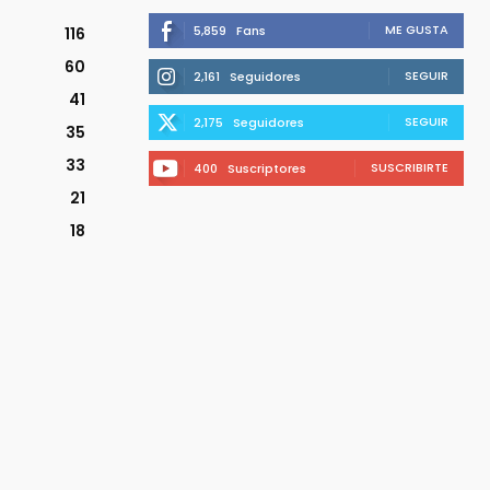
ME GUSTA
5,859
Fans
116
60
SEGUIR
2,161
Seguidores
41
SEGUIR
2,175
Seguidores
35
33
SUSCRIBIRTE
400
Suscriptores
21
18