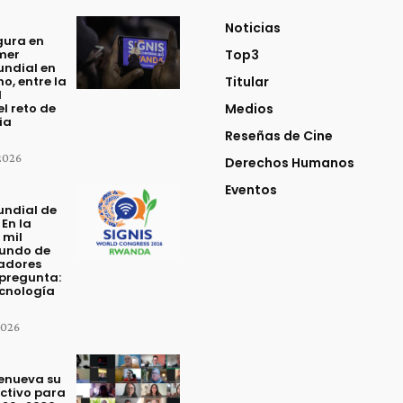
Noticias
gura en
imer
Top3
ndial en
o, entre la
Titular
l
el reto de
Medios
ia
Reseñas de Cine
 2026
Derechos Humanos
Eventos
ndial de
 En la
 mil
mundo de
adores
 pregunta:
ecnología
2026
renueva su
ctivo para