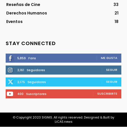
Reseñas de Cine
33
Derechos Humanos
21
Eventos
18
STAY CONNECTED
ME GUSTA
5,859
Fans
SEGUIR
2,161
Seguidores
SEGUIR
2,175
Seguidores
SUSCRIBIRTE
400
Suscriptores
© Copyright 2023 SIGNIS. All rights reserved. Designed & Built by
LiCAS.news