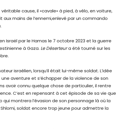
véritable cause, il «cavale» à pied, à vélo, en voiture,
 croit aux mains de l’ennemi,enlevé par un commando
.
en Israël par le Hamas le 7 octobre 2023 et la guerre
alestinienne à Gaza.
Le Déserteur
a été tourné sur les
bre.
sateur israélien, lorsqu’il était lui-même soldat. L’idée
re une aventure et s’échapper de la violence de son
ns avoir connu quelque chose de particulier, il rentre
nce. C’est en repensant à cet épisode de sa vie que
io qui montrera l’évasion de son personnage là où la
e Shlomi, soldat encore trop jeune pour admettre la