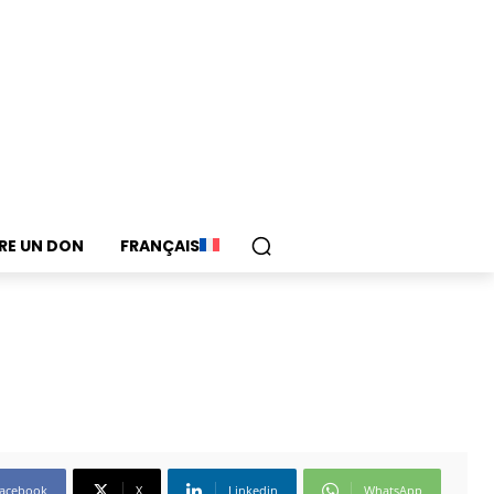
IRE UN DON
FRANÇAIS
acebook
X
Linkedin
WhatsApp