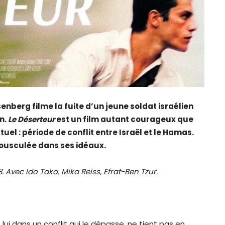
senberg filme
la fuite d’un jeune soldat israélien
n.
Le Déserteur
est un film autant courageux que
uel : période de conflit entre Israël et le Hamas.
ousculée dans ses idéaux.
8. Avec
Ido Tako, Mika Reiss, Efrat-Ben Tzur.
 lui dans un conflit qui le dépasse, ne tient pas en