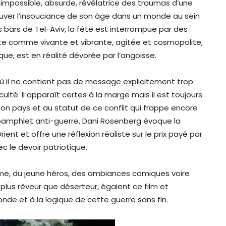
n impossible, absurde, révélatrice des traumas d’une
rouver l’insouciance de son âge dans un monde au sein
 bars de Tel-Aviv, la fête est interrompue par des
ente comme vivante et vibrante, agitée et cosmopolite,
ue, est en réalité dévorée par l’angoisse.
 où il ne contient pas de message explicitement trop
culté. Il apparaît certes à la marge mais il est toujours
son pays et au statut de ce conflit qui frappe encore
e pamphlet anti-guerre, Dani Rosenberg évoque la
nt et offre une réflexion réaliste sur le prix payé par
c le devoir patriotique.
sme, du jeune héros, des ambiances comiques voire
plus rêveur que déserteur, égaient ce film et
nde et à la logique de cette guerre sans fin.