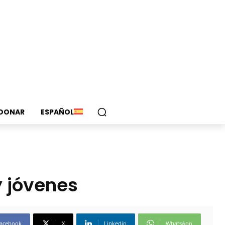
DONAR
ESPAÑOL
y jóvenes
acebook
X
Linkedin
WhatsApp