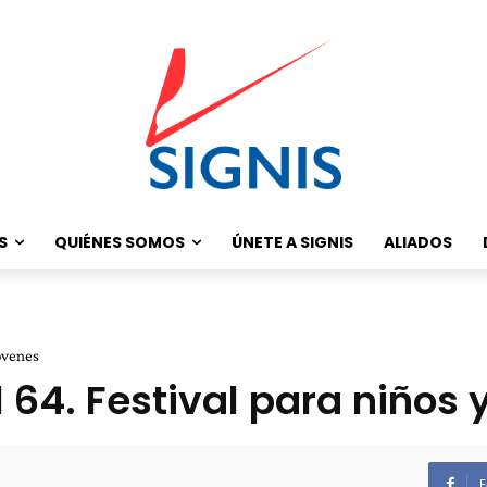
S
QUIÉNES SOMOS
ÚNETE A SIGNIS
ALIADOS
óvenes
64. Festival para niños 
F